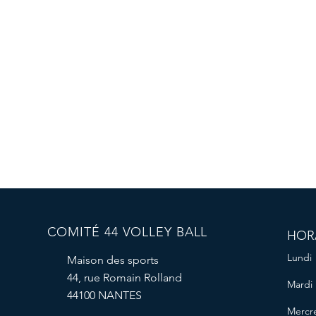
COMITÉ 44 VOLLEY BALL
HOR
Lundi
Maison des sports
44, rue Romain Rolland
Mardi
44100 NANTES
Mercre