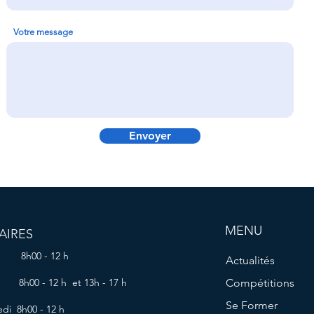
Votre message
Envoyer
MENU
AIRES
 8h00 - 12 h
Actualités
 8h00 - 12 h et 13h - 17 h
Compétitions
Se Former
di 8h00 - 12 h