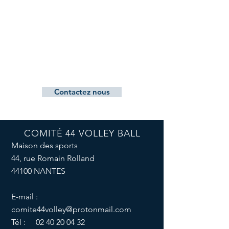
Contactez nous
COMITÉ 44 VOLLEY BALL
Maison des sports
44, rue Romain Rolland
44100 NANTES
E-mail :
comite44volley@protonmail.com
Tél :
02 40 20 04 32