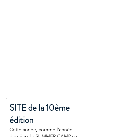
Ce stage d'une semaine est ouvert à 36
jeunes de 12 à 17 ans licenciés d'une
fédération (FFVB ou UNSS) sur le
département du 44.
Il se déroule pendant le mois de juillet.
Ce stage autour du volley-ball initie à la
pratique du beach-volley mais permet
également de découvrir différentes
autres activités sportives (
bowling, accro-
branche, activités nautiques...
)
Bien plus qu'un stage, c'est une semaine
sportive au soleil et où chacun des
jeunes fera des rencontres inoubliables !
SITE de la 10ème
édition
Cette année, comme l'année
dernière, le SUMMER-CAMP se