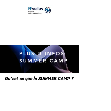
PLUS D'INFOS
SUMMER CAMP
Qu'est ce que le SUMMER CAMP ?
Le
SUMMER-CAMP
est un stage de
volley-ball
organisé par le comité
départemental
de volley-ball de Loire-Atlantique.