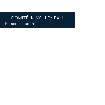
COMITÉ 44 VOLLEY BALL
Maison des sports
44, rue Romain Rolland
44100 NANTES
E-mail :
comite44volley@protonmail.com
Tél :
02 40 20 04 32
Port. :
06 73 46 34 02
07.57.17.42.70
© 2025 par CD44VB. Créé avec
Wix.com
RÉSEAUX SOCIAUX