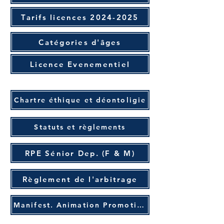
Tarifs licences 2024-2025
Catégories d'âges
Licence Evenementiel
Chartre éthique et déontoligie
Statuts et règlements
RPE Sénior Dep. (F & M)
Règlement de l'arbitrage
Manifest. Animation Promotion